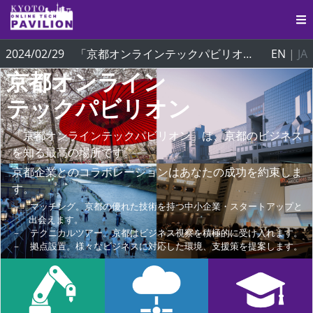
2024/02/29 「京都オンラインテックパビリオン」がオープンしました！
EN
|
JA
京都オンライン
テックパビリオン
「京都オンラインテックパビリオン」は、京都のビジネス
を知る最高の場所です。
京都企業とのコラボレーションはあなたの成功を約束しま
す。
－ マッチング。京都の優れた技術を持つ中小企業・スタートアップと
出会えます。
－ テクニカルツアー。京都はビジネス視察を積極的に受け入れます。
－ 拠点設置。様々なビジネスに対応した環境、支援策を提案します。