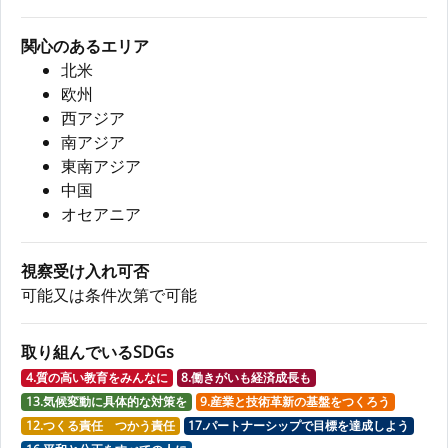
関心のあるエリア
北米
欧州
西アジア
南アジア
東南アジア
中国
オセアニア
視察受け入れ可否
可能又は条件次第で可能
取り組んでいるSDGs
4.質の高い教育をみんなに
8.働きがいも経済成長も
13.気候変動に具体的な対策を
9.産業と技術革新の基盤をつくろう
12.つくる責任 つかう責任
17.パートナーシップで目標を達成しよう